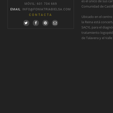
es el único de sus car
MÓVIL: 601 704 669
Comunidad de Castil
EMAIL
:
INFO@FONIATRIABIELSA.COM
CONTACTA
Ubicado en el centro
la Reina está concer
SACYL para el diagnós
tratamiento logopédic
de Talavera y el Valle 