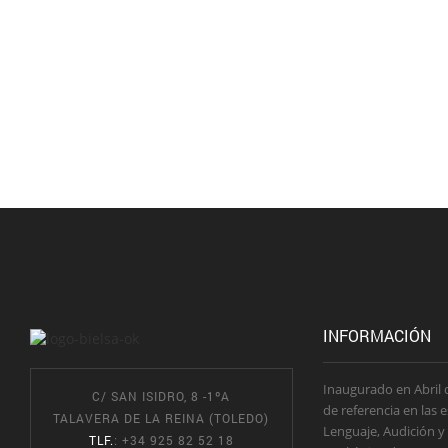
INFORMACIÓN
Inaugurado en Abril 
C/ SAN ISIDRO, 8 -1ºA
de referencia en las 
TALAVERA DE LA REINA (TOLEDO)
Lenguaje, Audición y
TLF.
: +34 925 82 52 18