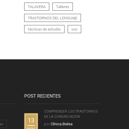
TALAVERA
Talleres
TRASTORNOS DEL LENGUAJE
técnicas de estudio
voz
POST RECIENTES
COMPRENDER LOS TRASTORNOS
DE LA COMUNICACIÓN
13
ao
por
Clínica Bielsa
NOV