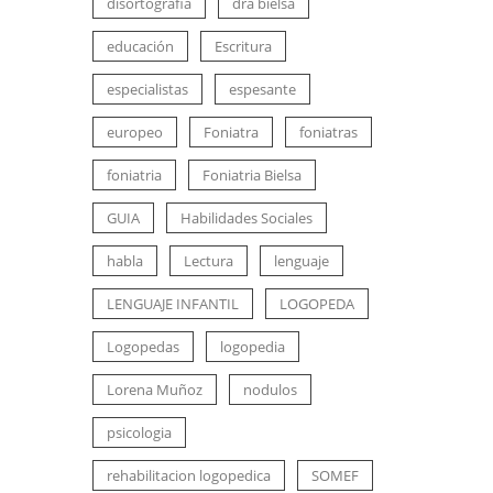
disortografia
dra bielsa
educación
Escritura
especialistas
espesante
europeo
Foniatra
foniatras
foniatria
Foniatria Bielsa
GUIA
Habilidades Sociales
habla
Lectura
lenguaje
LENGUAJE INFANTIL
LOGOPEDA
Logopedas
logopedia
Lorena Muñoz
nodulos
psicologia
rehabilitacion logopedica
SOMEF