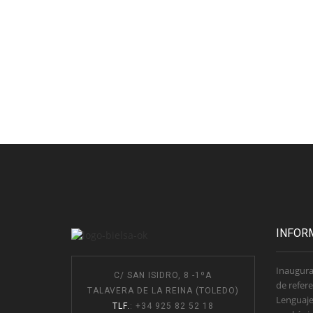
INFOR
Inaugura
C/ SAN ISIDRO, 8 -1ºA
de refere
TALAVERA DE LA REINA (TOLEDO)
Lenguaje
TLF.
: +34 925 82 52 18