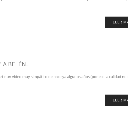
LEER M
” A BELÉN…
ir un video muy simpático de hace ya algunos años (por eso la calidad no
LEER M