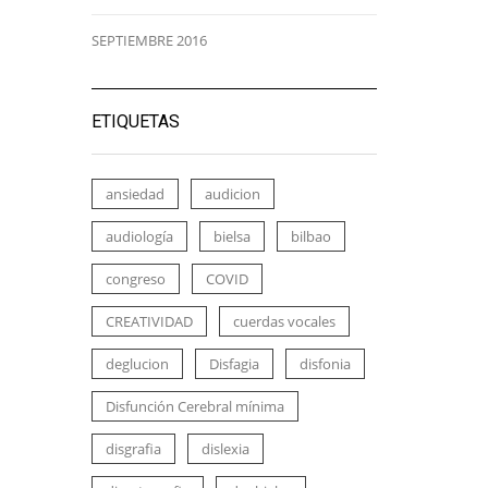
SEPTIEMBRE 2016
ETIQUETAS
ansiedad
audicion
audiología
bielsa
bilbao
congreso
COVID
CREATIVIDAD
cuerdas vocales
deglucion
Disfagia
disfonia
Disfunción Cerebral mínima
disgrafia
dislexia