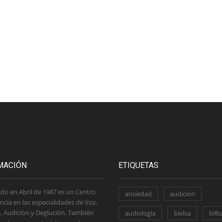
MACIÓN
ETIQUETAS
do en Abril de 1987 es un Centro
ansiedad
audicion
ncia en las especialidades de Voz,
, Audición y Deglución. También
audiología
bielsa
bilb