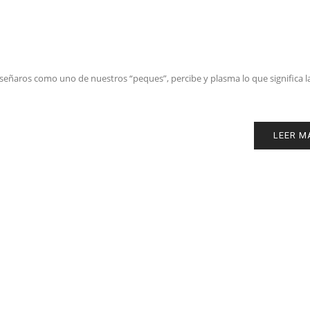
nseñaros como uno de nuestros “peques”, percibe y plasma lo que significa l
LEER M