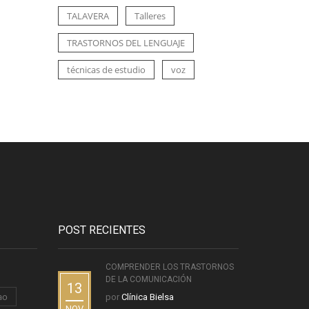
TALAVERA
Talleres
TRASTORNOS DEL LENGUAJE
técnicas de estudio
voz
POST RECIENTES
COMPRENDER LOS TRASTORNOS
DE LA COMUNICACIÓN
13
ao
por
Clínica Bielsa
NOV