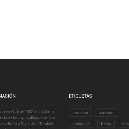
MACIÓN
ETIQUETAS
do en Abril de 1987 es un Centro
ansiedad
audicion
ncia en las especialidades de Voz,
, Audición y Deglución. También
audiología
bielsa
bilb