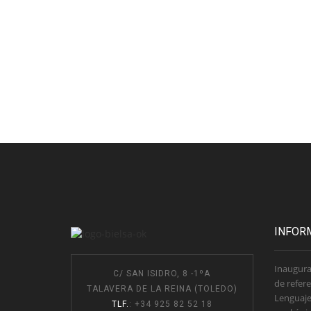
INFOR
Inaugura
C/ SAN ISIDRO, 8 -1ºA
de refere
TALAVERA DE LA REINA (TOLEDO)
Lenguaje
TLF.
: +34 925 82 52 18