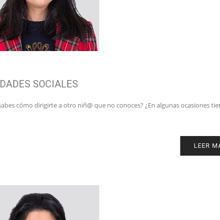
DADES SOCIALES
sabes cómo dirigirte a otro niñ@ que no conoces? ¿En algunas ocasiones ti
LEER M