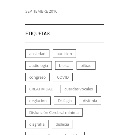
SEPTIEMBRE 2016
ETIQUETAS
ansiedad
audicion
audiología
bielsa
bilbao
congreso
COVID
CREATIVIDAD
cuerdas vocales
deglucion
Disfagia
disfonia
Disfunción Cerebral mínima
disgrafia
dislexia