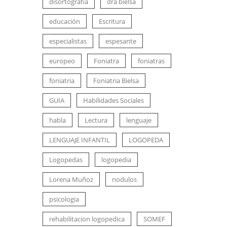
disortografia
dra bielsa
educación
Escritura
especialistas
espesante
europeo
Foniatra
foniatras
foniatria
Foniatria Bielsa
GUIA
Habilidades Sociales
habla
Lectura
lenguaje
LENGUAJE INFANTIL
LOGOPEDA
Logopedas
logopedia
Lorena Muñoz
nodulos
psicologia
rehabilitacion logopedica
SOMEF