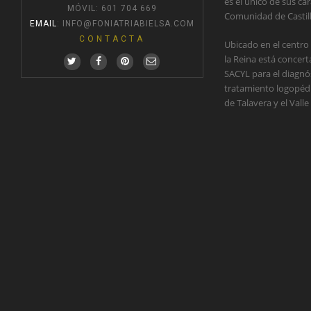
es el único de sus car
MÓVIL: 601 704 669
Comunidad de Castil
EMAIL
:
INFO@FONIATRIABIELSA.COM
CONTACTA
Ubicado en el centro
la Reina está concer
SACYL para el diagnós
tratamiento logopédic
de Talavera y el Valle 