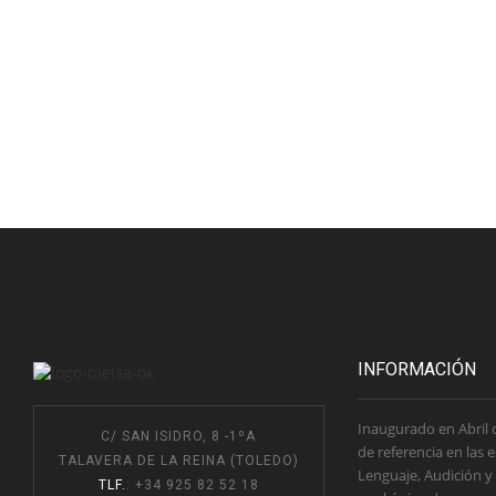
INFORMACIÓN
Inaugurado en Abril 
C/ SAN ISIDRO, 8 -1ºA
de referencia en las 
TALAVERA DE LA REINA (TOLEDO)
Lenguaje, Audición y
TLF.
: +34 925 82 52 18