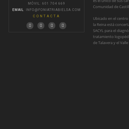
es el único de sus car
MÓVIL: 601 704 669
Comunidad de Castil
EMAIL
:
INFO@FONIATRIABIELSA.COM
CONTACTA
Ubicado en el centro
la Reina está concer
SACYL para el diagnós
tratamiento logopédic
de Talavera y el Valle 