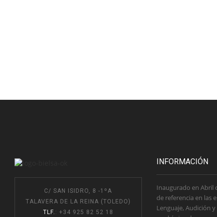
INFORMACIÓN
Inaugurado en Abril 
C/ SAN ISIDRO, 8 -1ºA
de referencia en las 
TALAVERA DE LA REINA (TOLEDO)
Lenguaje, Audición y
TLF.
: +34 925 82 52 18