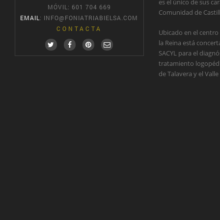
es el único de sus car
MÓVIL: 601 704 669
Comunidad de Castil
EMAIL
:
INFO@FONIATRIABIELSA.COM
CONTACTA
Ubicado en el centro
la Reina está concer
SACYL para el diagnós
tratamiento logopédic
de Talavera y el Valle 