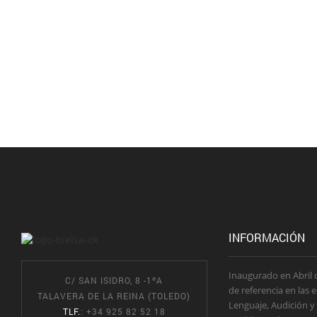
INFORMACIÓN
Inaugurado en Abril 
C/ SAN ISIDRO, 8 -1ºA
de referencia en las 
TALAVERA DE LA REINA (TOLEDO)
Lenguaje, Audición y
TLF.
: +34 925 82 52 18