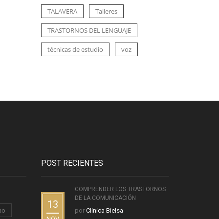
TALAVERA
Talleres
TRASTORNOS DEL LENGUAJE
técnicas de estudio
voz
POST RECIENTES
COMPRENDER LOS TRASTORNOS
DE LA COMUNICACIÓN
13
ao
por
Clínica Bielsa
NOV