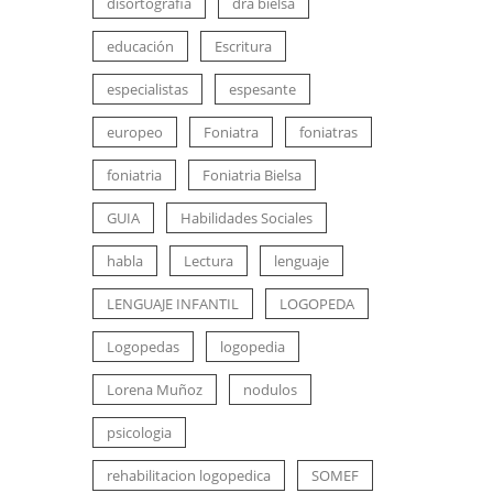
disortografia
dra bielsa
educación
Escritura
especialistas
espesante
europeo
Foniatra
foniatras
foniatria
Foniatria Bielsa
GUIA
Habilidades Sociales
habla
Lectura
lenguaje
LENGUAJE INFANTIL
LOGOPEDA
Logopedas
logopedia
Lorena Muñoz
nodulos
psicologia
rehabilitacion logopedica
SOMEF