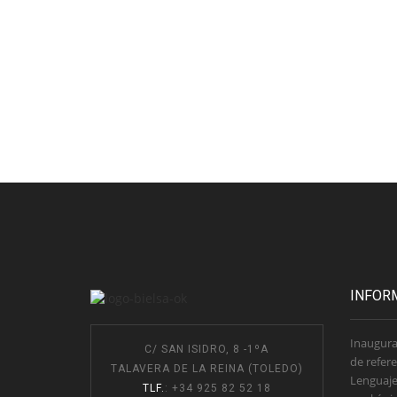
INFOR
Inaugura
C/ SAN ISIDRO, 8 -1ºA
de refere
TALAVERA DE LA REINA (TOLEDO)
Lenguaje
TLF.
: +34 925 82 52 18