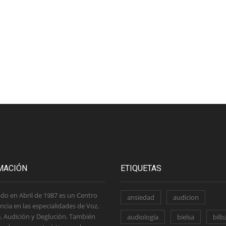
MACIÓN
ETIQUETAS
do en Abril de 1987 es un Centro
ansiedad
audicion
ncia en las especialidades de Voz,
, Audición y Deglución. También
audiología
bielsa
bilb