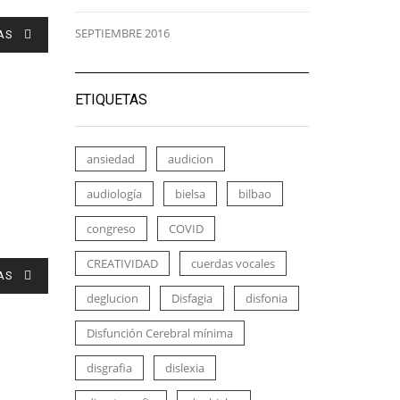
SEPTIEMBRE 2016
AS
ETIQUETAS
ansiedad
audicion
audiología
bielsa
bilbao
congreso
COVID
CREATIVIDAD
cuerdas vocales
AS
deglucion
Disfagia
disfonia
Disfunción Cerebral mínima
disgrafia
dislexia