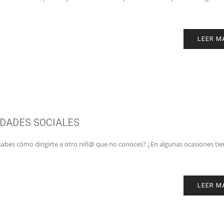
LEER M
DADES SOCIALES
sabes cómo dirigirte a otro niñ@ que no conoces? ¿En algunas ocasiones ti
LEER M