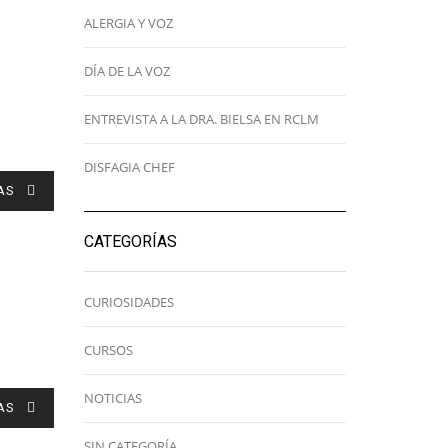
ALERGIA Y VOZ
DÍA DE LA VOZ
ENTREVISTA A LA DRA. BIELSA EN RCLM
DISFAGIA CHEF
AS
CATEGORÍAS
CURIOSIDADES
CURSOS
NOTICIAS
AS
SIN CATEGORÍA