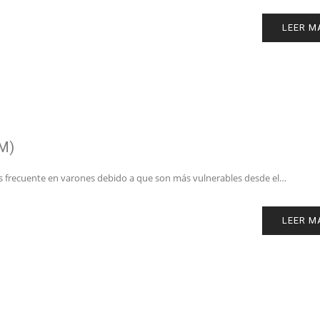
LEER M
M)
ás frecuente en varones debido a que son más vulnerables desde el…
LEER M