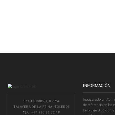
INFORMACIÓN
Inaugurado en Abril 
C/ SAN ISIDRO, 8 -1ºA
de referencia en las 
TALAVERA DE LA REINA (TOLEDO)
Lenguaje, Audición y
TLF.
: +34 925 82 52 18