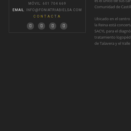
es el único de sus car
MÓVIL: 601 704 669
Comunidad de Castil
EMAIL
:
INFO@FONIATRIABIELSA.COM
CONTACTA
Ubicado en el centro
la Reina está concer
SACYL para el diagnós
tratamiento logopédic
de Talavera y el Valle 