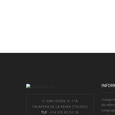
INFOR
Inaugura
C/ SAN ISIDRO, 8 -1ºA
de refere
TALAVERA DE LA REINA (TOLEDO)
Lenguaje
TLF.
: +34 925 82 52 18