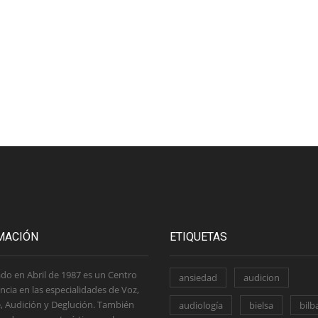
MACIÓN
ETIQUETAS
do en Abril de 1987 es un Centro
ansiedad
audicion
ncia en las especialidades de Voz,
, Audición y Deglución. También
audiología
bielsa
bilb