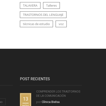
TALAVERA
Talleres
TRASTORNOS DEL LENGUAJE
técnicas de estudio
voz
POST RECIENTES
COMPRENDER LOS TRASTORNOS
DE LA COMUNICACIÓN
13
ao
por
Clínica Bielsa
NOV