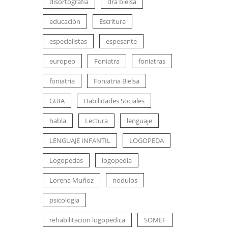
disortografia
dra bielsa
educación
Escritura
especialistas
espesante
europeo
Foniatra
foniatras
foniatria
Foniatria Bielsa
GUIA
Habilidades Sociales
habla
Lectura
lenguaje
LENGUAJE INFANTIL
LOGOPEDA
Logopedas
logopedia
Lorena Muñoz
nodulos
psicologia
rehabilitacion logopedica
SOMEF