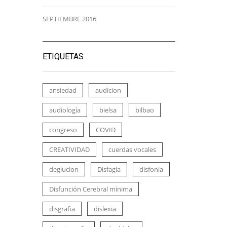
SEPTIEMBRE 2016
ETIQUETAS
ansiedad
audicion
audiología
bielsa
bilbao
congreso
COVID
CREATIVIDAD
cuerdas vocales
deglucion
Disfagia
disfonia
Disfunción Cerebral mínima
disgrafia
dislexia