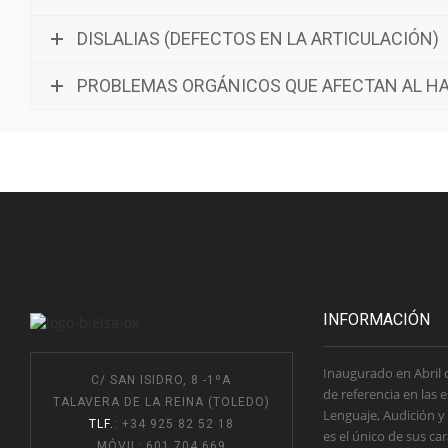
DISLALIAS (DEFECTOS EN LA ARTICULACIÓN)
PROBLEMAS ORGÁNICOS QUE AFECTAN AL HAB
INFORMACIÓN
Inaugurado en Abril 
C/ SAN ISIDRO, 8 -1ºA
de referencia en las 
TALAVERA DE LA REINA (TOLEDO)
Lenguaje, Audición y
TLF.
: +34 925 82 52 18
es el único de sus car
MÓVIL: 601 704 669