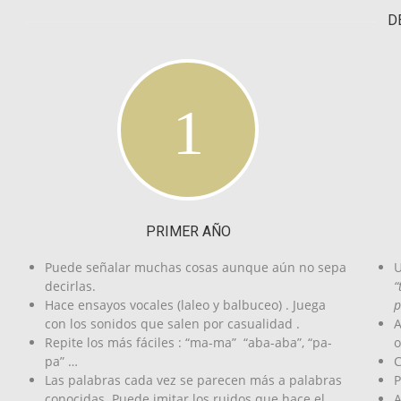
D
PRIMER AÑO
Puede señalar muchas cosas aunque aún no sepa
U
decirlas.
“
Hace ensayos vocales (laleo y balbuceo) . Juega
p
con los sonidos que salen por casualidad .
A
Repite los más fáciles : “ma-ma” “aba-aba”, “pa-
o
pa” …
C
Las palabras cada vez se parecen más a palabras
P
conocidas. Puede imitar los ruidos que hace el
A