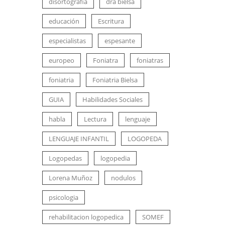
disortografia
dra bielsa
educación
Escritura
especialistas
espesante
europeo
Foniatra
foniatras
foniatria
Foniatria Bielsa
GUIA
Habilidades Sociales
habla
Lectura
lenguaje
LENGUAJE INFANTIL
LOGOPEDA
Logopedas
logopedia
Lorena Muñoz
nodulos
psicologia
rehabilitacion logopedica
SOMEF