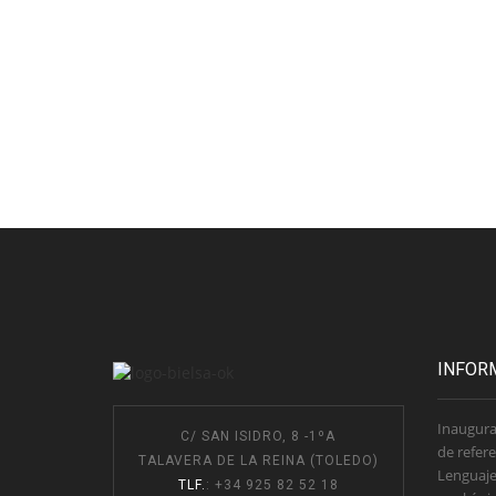
INFOR
Inaugura
C/ SAN ISIDRO, 8 -1ºA
de refere
TALAVERA DE LA REINA (TOLEDO)
Lenguaje
TLF.
: +34 925 82 52 18