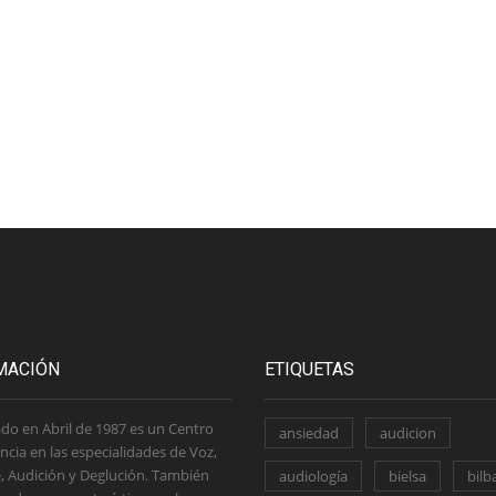
MACIÓN
ETIQUETAS
do en Abril de 1987 es un Centro
ansiedad
audicion
ncia en las especialidades de Voz,
, Audición y Deglución. También
audiología
bielsa
bilb