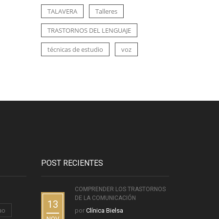
TALAVERA
Talleres
TRASTORNOS DEL LENGUAJE
técnicas de estudio
voz
POST RECIENTES
COMPRENDER LOS TRASTORNOS
DE LA COMUNICACIÓN
13
ao
por
Clínica Bielsa
NOV