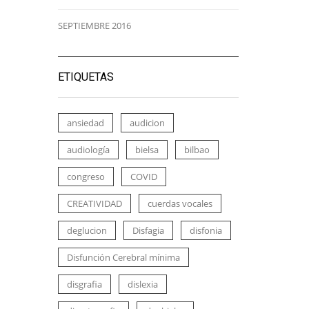
SEPTIEMBRE 2016
ETIQUETAS
ansiedad
audicion
audiología
bielsa
bilbao
congreso
COVID
CREATIVIDAD
cuerdas vocales
deglucion
Disfagia
disfonia
Disfunción Cerebral mínima
disgrafia
dislexia