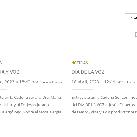
SIG
S
NOTICIAS
IA Y VOZ
DÍA DE LA VOZ
o, 2023 a 18:49 por
18 abril, 2023 a 12:44 por
Clínica Bielsa
Clínica
ta en la Cadena ser a la Dra. María
Entrevista en la Cadena Ser con mot
oniatra, y al Dr. Jesús Jurado
del DIA DE LA VOZ a: Jesús Cisneros.
alergólogo. Sobre el tema alergia
de teatro , cine y TV y productor tea