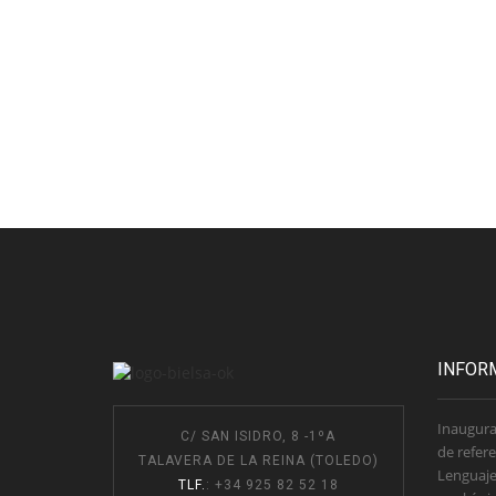
INFOR
Inaugura
C/ SAN ISIDRO, 8 -1ºA
de refere
TALAVERA DE LA REINA (TOLEDO)
Lenguaje
TLF.
: +34 925 82 52 18