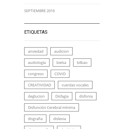
SEPTIEMBRE 2016
ETIQUETAS
ansiedad
audicion
audiología
bielsa
bilbao
congreso
COVID
CREATIVIDAD
cuerdas vocales
deglucion
Disfagia
disfonia
Disfunción Cerebral mínima
disgrafia
dislexia