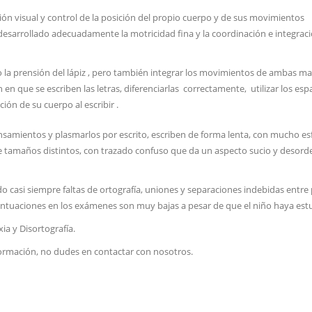
ión visual y control de la posición del propio cuerpo y de sus movimientos
 desarrollado adecuadamente la motricidad fina y la coordinación e integraci
la prensión del lápiz , pero también integrar los movimientos de ambas ma
en en que se escriben las letras, diferenciarlas correctamente, utilizar los esp
ón de su cuerpo al escribir .
nsamientos y plasmarlos por escrito, escriben de forma lenta, con mucho es
 de tamaños distintos, con trazado confuso que da un aspecto sucio y desord
o casi siempre faltas de ortografía, uniones y separaciones indebidas entre
 puntuaciones en los exámenes son muy bajas a pesar de que el niño haya est
ia y Disortografía.
nformación, no dudes en contactar con nosotros.