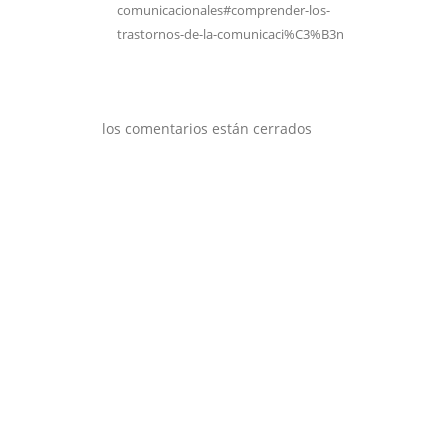
comunicacionales#comprender-los-
trastornos-de-la-comunicaci%C3%B3n
los comentarios están cerrados