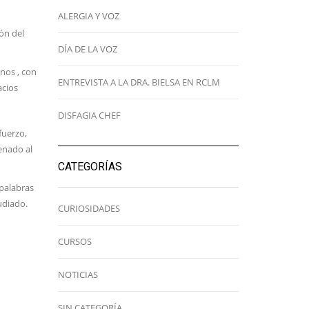
ALERGIA Y VOZ
ón del
DÍA DE LA VOZ
nos , con
ENTREVISTA A LA DRA. BIELSA EN RCLM
acios
DISFAGIA CHEF
fuerzo,
enado al
CATEGORÍAS
 palabras
udiado.
CURIOSIDADES
CURSOS
NOTICIAS
SIN CATEGORÍA