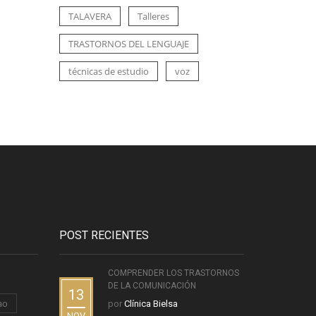
TALAVERA
Talleres
TRASTORNOS DEL LENGUAJE
técnicas de estudio
voz
POST RECIENTES
COMPRENDER LOS TRASTORNOS
DE LA COMUNICACIÓN
13
ao
por
Clínica Bielsa
NOV