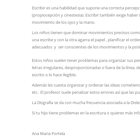
Escribir es una habilidad que supone una correcta percepc
(propiocepción y cinestesia). Escribir también exige haber
movimiento de los ojos y la mano.
Los niños tienen que dominar movimientos precisos como 
una escribe y con la otra agarra el papel , planificar el ord
adecuados y ser conscientes de los movimientos y la posici
Estos niños suelen tener problemas para organizar sus pe
letras irregulares, desproporcionadas o fuera de la línea,
escrito o lo hace ilegible.
Además les cuesta organizar y ordenar las ideas cometiend
etc. El profesor suele penalizar estos errores así que las
La Disgrafía se da con mucha frecuencia asociada a la Dislex
Si tu hijo tiene problemas en la escritura o quieres más i
Ana Maria Portela