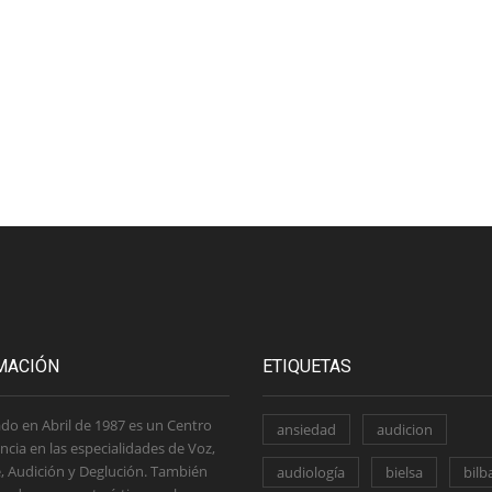
MACIÓN
ETIQUETAS
do en Abril de 1987 es un Centro
ansiedad
audicion
ncia en las especialidades de Voz,
, Audición y Deglución. También
audiología
bielsa
bilb