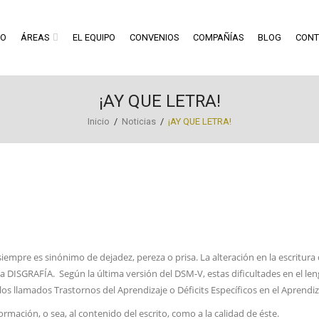
RO
ÁREAS
EL EQUIPO
CONVENIOS
COMPAÑÍAS
BLOG
CONT
¡AY QUE LETRA!
Inicio
/
Noticias
/
¡AY QUE LETRA!
siempre es sinónimo de dejadez, pereza o prisa. La alteración en la escritura
ma DISGRAFÍA. Según la última versión del DSM-V, estas dificultades en el le
, los llamados Trastornos del Aprendizaje o Déficits Específicos en el Aprendi
rmación, o sea, al contenido del escrito, como a la calidad de éste.