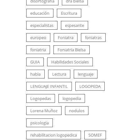
disortografia
dra bielsa
educación
Escritura
especialistas
espesante
europeo
Foniatra
foniatras
foniatria
Foniatria Bielsa
GUIA
Habilidades Sociales
habla
Lectura
lenguaje
LENGUAJE INFANTIL
LOGOPEDA
Logopedas
logopedia
Lorena Muñoz
nodulos
psicologia
rehabilitacion logopedica
SOMEF