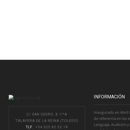
INFORMACIÓN
Inaugurado en Abril 
C/ SAN ISIDRO, 8 -1ºA
de referencia en las 
TALAVERA DE LA REINA (TOLEDO)
Lenguaje, Audición y
TLF.
: +34 925 82 52 18