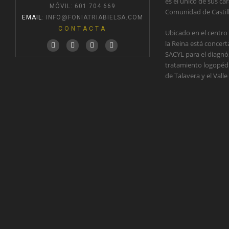
es el único de sus car
MÓVIL: 601 704 669
Comunidad de Castil
EMAIL
:
INFO@FONIATRIABIELSA.COM
CONTACTA
Ubicado en el centro
la Reina está concer
SACYL para el diagnós
tratamiento logopédic
de Talavera y el Valle 