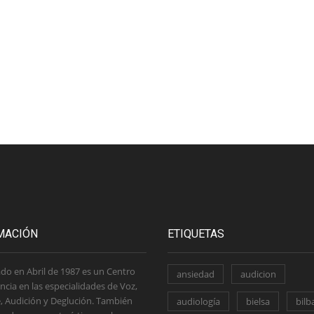
MACIÓN
ETIQUETAS
do en Abril de 1987 es un Centro
ansiedad
audicion
ncia en las especialidades de Voz,
, Audición y Deglución. También
audiología
bielsa
bilb