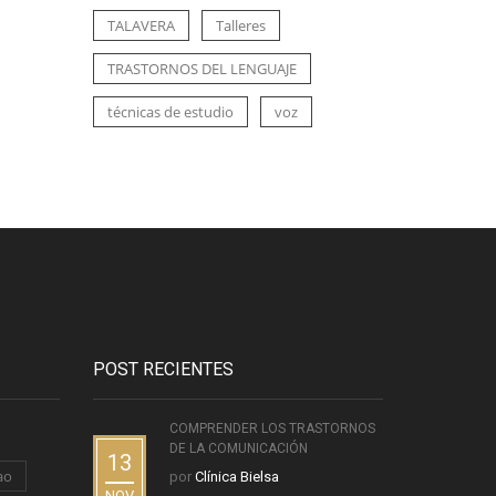
TALAVERA
Talleres
TRASTORNOS DEL LENGUAJE
técnicas de estudio
voz
POST RECIENTES
COMPRENDER LOS TRASTORNOS
DE LA COMUNICACIÓN
13
ao
por
Clínica Bielsa
NOV