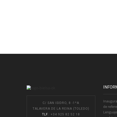
INFOR
Inaugura
C/ SAN ISIDRO, 8 -1ºA
de refere
TALAVERA DE LA REINA (TOLEDO)
Lenguaje
TLF.
: +34 925 82 52 18