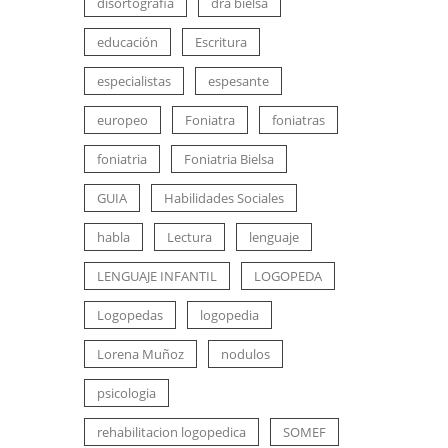
disortografia
dra bielsa
educación
Escritura
especialistas
espesante
europeo
Foniatra
foniatras
foniatria
Foniatria Bielsa
GUIA
Habilidades Sociales
habla
Lectura
lenguaje
LENGUAJE INFANTIL
LOGOPEDA
Logopedas
logopedia
Lorena Muñoz
nodulos
psicologia
rehabilitacion logopedica
SOMEF