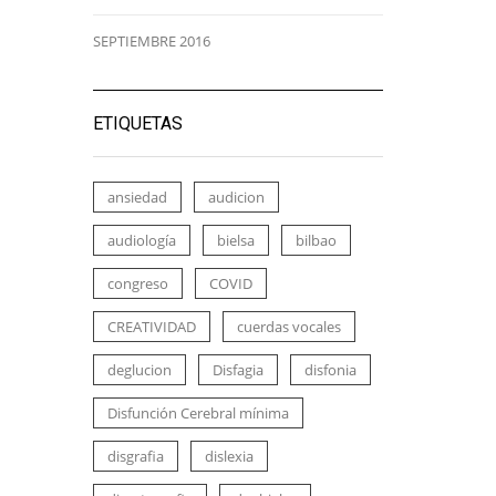
SEPTIEMBRE 2016
ETIQUETAS
ansiedad
audicion
audiología
bielsa
bilbao
congreso
COVID
CREATIVIDAD
cuerdas vocales
deglucion
Disfagia
disfonia
Disfunción Cerebral mínima
disgrafia
dislexia