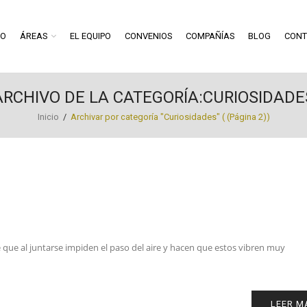
RO
ÁREAS
EL EQUIPO
CONVENIOS
COMPAÑÍAS
BLOG
CONT
ARCHIVO DE LA CATEGORÍA:CURIOSIDADE
Inicio
/
Archivar por categoría "Curiosidades"
( (Página 2))
e que al juntarse impiden el paso del aire y hacen que estos vibren muy
LEER M