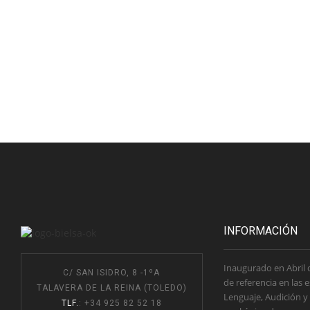
INFORMACIÓN
Inaugurado en Abril 
C/ SAN ISIDRO, 8 -1ºA
de referencia en las 
TALAVERA DE LA REINA (TOLEDO)
Lenguaje, Audición y
TLF.
: +34 925 82 52 18