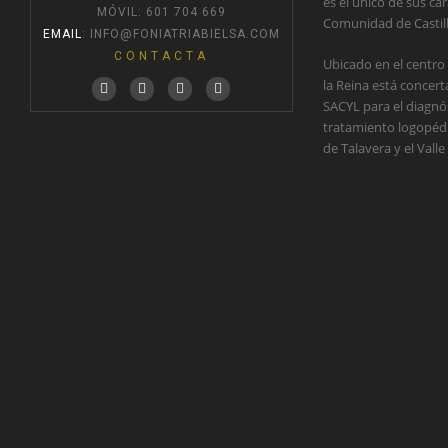
es el único de sus car
MÓVIL: 601 704 669
Comunidad de Castil
EMAIL
:
INFO@FONIATRIABIELSA.COM
CONTACTA
Ubicado en el centro
la Reina está concer
SACYL para el diagnós
tratamiento logopédic
de Talavera y el Valle 