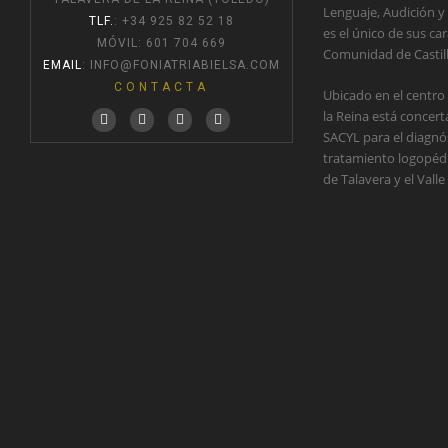
Lenguaje, Audición y
TLF.
: +34 925 82 52 18
es el único de sus car
MÓVIL: 601 704 669
Comunidad de Castil
EMAIL
:
INFO@FONIATRIABIELSA.COM
CONTACTA
Ubicado en el centro
la Reina está concer
SACYL para el diagnós
tratamiento logopédic
de Talavera y el Valle 