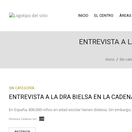
INICIO
EL CENTRO
ÁREAS
ENTREVISTA A L
Inicio
/
Sin cat
SIN CATEGORÍA
ENTREVISTA A LA DRA BIELSA EN LA CADENA
En España, 800.000 niños en edad escolar tienen dislexia. Sin embargo,
Dislexia Cadena ser
OIR
ANTERIOR